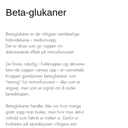
Beta-glukaner
Beta-glukaner er de viktigste vannløselige
forbindelsene i medisinsopp.
Det er disse som gir soppen sin
dokumenterte effekt på immunforsvaret.
De finnes naturlig i fruktkroppen og aktiveres
først når soppen varmes opp i et vannuttrekk.
Kroppen gjenkjenner beta-glukaner som
“trening” for immunforsvaret – ikke som et
angrep, men som et signal om å styrke
beredskapen.
Beta-glukaner handler ikke om hvor mange
gram sopp man bruker, men hvor mye aktivt
innhold som faktisk er trukket ut. Derfor er
kvaliteten på ekstraksjonen viktigere enn