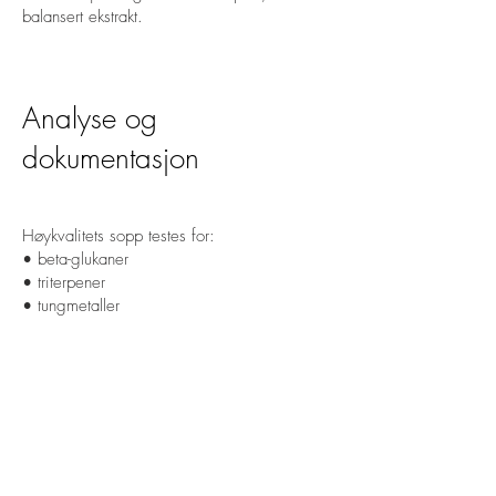
balansert ekstrakt.
Analyse og
dokumentasjon
Høykvalitets sopp testes for:
• beta-glukaner
• triterpener
• tungmetaller
• mikrobiologi
Testing handler om å sikre at ekstraktet
inneholder det soppen faktisk er kjent for.