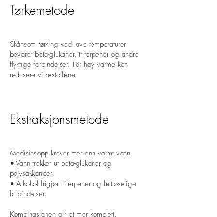
Tørkemetode
Skånsom tørking ved lave temperaturer
bevarer beta-glukaner, triterpener og andre
flyktige forbindelser. For høy varme kan
redusere virkestoffene.
Ekstraksjonsmetode
Medisinsopp krever mer enn varmt vann.
• Vann trekker ut beta-glukaner og
polysakkarider.
• Alkohol frigjør triterpener og fettløselige
forbindelser.
Kombinasjonen gir et mer komplett,