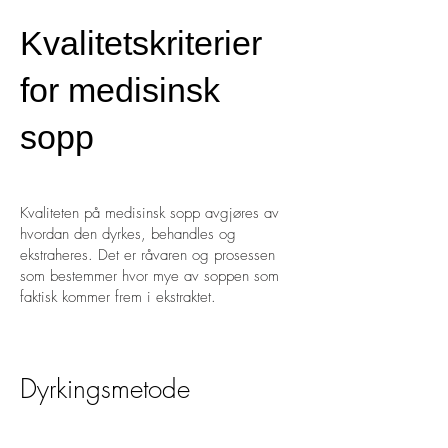
Kvalitetskriterier
for medisinsk
sopp
Kvaliteten på medisinsk sopp avgjøres av
hvordan den dyrkes, behandles og
ekstraheres. Det er råvaren og prosessen
som bestemmer hvor mye av soppen som
faktisk kommer frem i ekstraktet.
Dyrkingsmetode