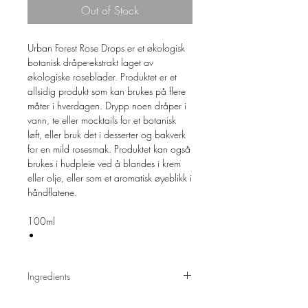
Out of Stock
Urban Forest Rose Drops er et økologisk
botanisk dråpe-ekstrakt laget av
økologiske roseblader. Produktet er et
allsidig produkt som kan brukes på flere
måter i hverdagen. Drypp noen dråper i
vann, te eller mocktails for et botanisk
løft, eller bruk det i desserter og bakverk
for en mild rosesmak. Produktet kan også
brukes i hudpleie ved å blandes i krem
eller olje, eller som et aromatisk øyeblikk i
håndflatene.
100ml
Ingredients
100% økologisk rosevann (Rosa