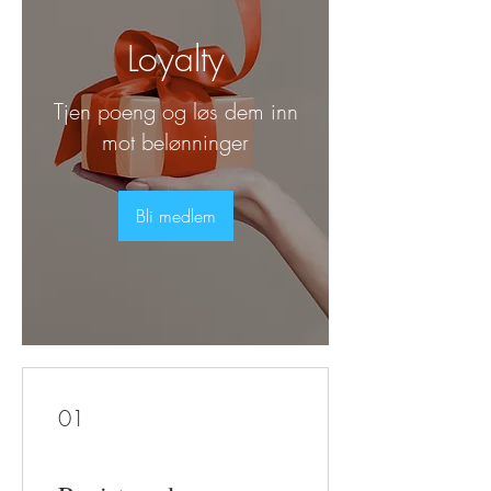
Loyalty
Tjen poeng og løs dem inn
mot belønninger
Bli medlem
01