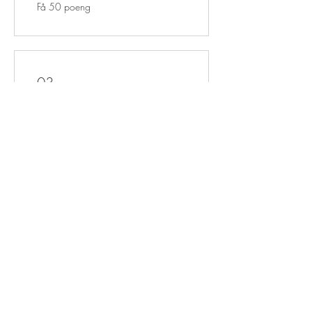
Få 50 poeng
03
Løs inn belønninger
10% off all store products
10 poeng = 10 % rabatt på den
billigste artikkelen i handlekurven
500 Points Congratulations!!
500 poeng = 30 % rabatt på alle
butikkprodukter