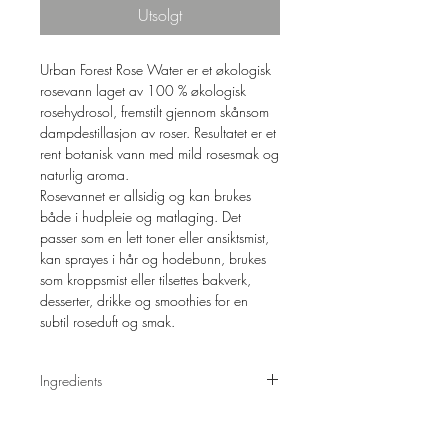
Utsolgt
Urban Forest Rose Water er et økologisk
rosevann laget av 100 % økologisk
rosehydrosol, fremstilt gjennom skånsom
dampdestillasjon av roser. Resultatet er et
rent botanisk vann med mild rosesmak og
naturlig aroma.
Rosevannet er allsidig og kan brukes
både i hudpleie og matlaging. Det
passer som en lett toner eller ansiktsmist,
kan sprayes i hår og hodebunn, brukes
som kroppsmist eller tilsettes bakverk,
desserter, drikke og smoothies for en
subtil roseduft og smak.
Ingredients
100% økologisk rosevann (Rosa x
Damascena). Inneholder 1.1% etanol